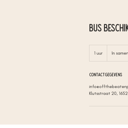
Bus beschi
In
samenspraak
1 uur
1
In same
u
u
Contactgegevens
info@offthebeaten
Klutsstraat 20, 1652