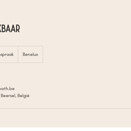
kbaar
nspraak
Benelux
path.be
 Beersel, België