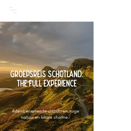
Groepsreis Schotland:
The full experience
Adembenemende uitzichten, ruige
natuur en lokale charme.