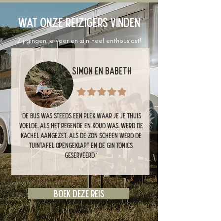
Wat onze reizigers vinden
Zij gingen je voor en zijn heel enthousiast!
Simon en Babeth
"De bus was steeds een plek waar je je thuis
voelde. Als het regende en koud was, werd de
kachel aangezet. Als de zon scheen werd de
tuintafel opengeklapt en de gin tonics
geserveerd."
Boek deze reis