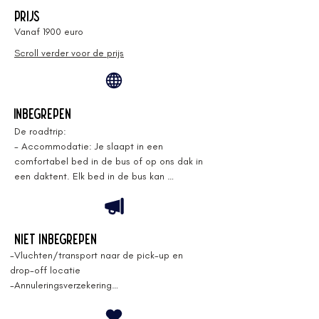
Prijs
Vanaf 1900 euro
Scroll verder voor de prijs
Inbegrepen
De roadtrip: 

- Accommodatie: Je slaapt in een 
comfortabel bed in de bus of op ons dak in 
een daktent. Elk bed in de bus kan 
afgesloten worden met een gordijn zodat je 
voldoende privacy hebt. Onze daktent is 
geschikt voor 2 personen maar je kan deze  
boeken aan een lager tarief voor één 
Niet inbegrepen
persoon! 

-Vluchten/transport naar de pick-up en 
- Transport: alle transport ter plaatse van dag 
drop-off locatie

1 tot dag 8

-Annuleringsverzekering

- Kosten tolwegen, parkings,...

-Reisverzekering

- Eten: Ontbijt, Lunchpakket en diner.​​

-Snacks, frisdrank en alcoholische dranken
