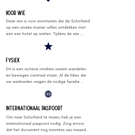
- Camping toeslagen

-Persoonlijke uitgaven
Voor wie
Alle activiteiten:​​

Deze reis is voor avonturiers die de Schotland 
-Hikes

op een unieke manier willen ontdekken met 
-Hike langs de Devil’s Staircase 

een een hotel op wielen. Tijdens de reis 
-Hike naar de Old Man of Storr

ontmoet je like-minded reizigers, waarmee je 
-Whisky proeverij & tour bij een distilleerderij 

een band schept voor de rest van je leven.
-Toegangsgeld kastelen

-Bijdrage aan het garantiefonds reizen

Fysiek
Enthousiaste begeleiding: ​​​

Dit is een actieve rondreis waarin wandelen 
-Lore, een gedreven ontdekker met een 
en bewegen centraal staan. Al de hikes die 
ontembare dorst naar avontuur en een 
we aanbieden vragen de nodige fysieke 
diepgewortelde liefde voor de natuur. 

inspanning. Indien je ten volle van al de 
Als geograaf heeft ze enkele jaren als 
activiteiten wil genieten is een goede 
gletsjergids in het betoverende IJsland 
basisconditie en evenwicht vereist. We zullen 
gewerkt, waar ze haar passie voor avontuur 
regelmatig door rotsachtige gebieden 
Internationaal Paspoort
ontwikkelde.

moeten navigeren en rond de 
-Jonas is de rust zelf, je voelt je meteen op je 
Om naar Schotland te reizen, heb je een 
500hoogtemeters moeten overwinnen.
gemak als hij aan het stuur zit van ons Hotel 
internationaal paspoort nodig. Zorg ervoor 
op Wielen. Hij begeleidde al meerdere 
dat het document nog minstens zes maanden 